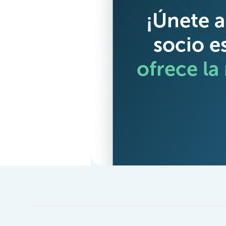
¡Únete a
socio e
ofrece la