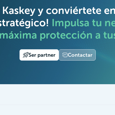
 Kaskey y conviértete e
stratégico!
Impulsa tu n
 máxima protección a tus
Ser partner
Contactar